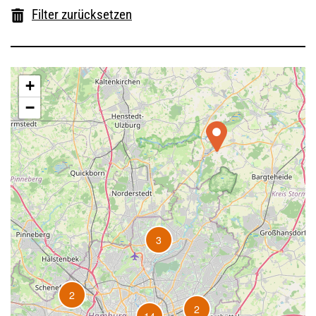
Filter zurücksetzen
+
−
3
2
2
14