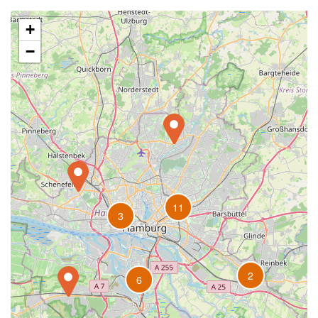
+
−
11
3
2
6