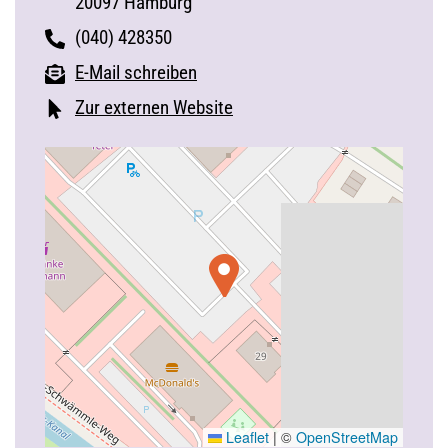
20097 Hamburg
(040) 428350
E-Mail schreiben
Zur externen Website
Leaflet
|
©
OpenStreetMap