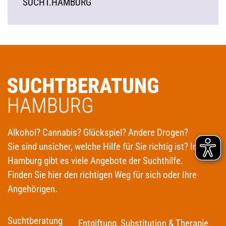
SUCHT.HAMBURG
Alkohol? Cannabis? Glückspiel? Andere Drogen?
Sie sind unsicher, welche Hilfe für Sie richtig ist? In
Hamburg gibt es viele Angebote der Suchthilfe.
Finden Sie hier den richtigen Weg für sich oder Ihre
Angehörigen.
Suchtberatung
Entgiftung, Substitution & Therapie