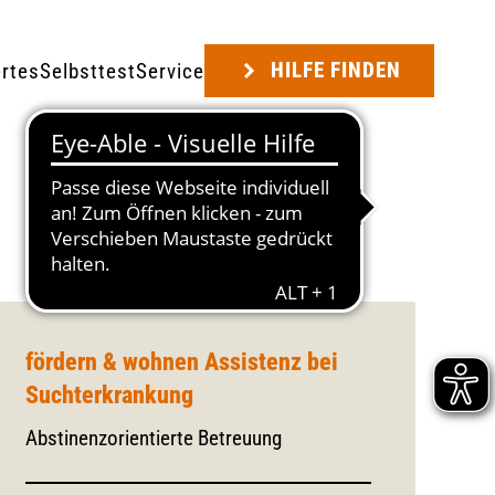
HILFE FINDEN
rtes
Selbsttest
Service
fördern & wohnen Assistenz bei
Suchterkrankung
Abstinenzorientierte Betreuung