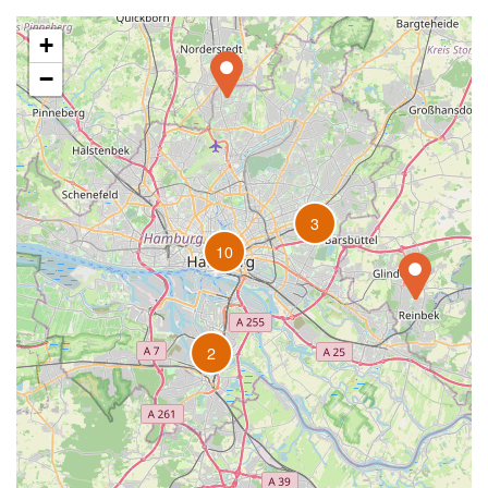
+
−
3
10
2